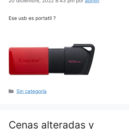
20 diciembre, 2022 8:43 pm
por
admin
Ese usb es portatil ?
Categorías
Sin categoría
Cenas alteradas y