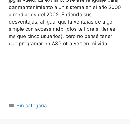
jpg al vuelo. Es extraño. Usé ese lenguaje para
dar mantenimiento a un sistema en el año 2000
a mediados del 2002. Entiendo sus
desventajas, al igual que la ventajas de algo
simple con access mdb (dios te libre si tienes
ms que cinco usuarios), pero no pensé tener
que programar en ASP otra vez en mi vida.
Categorías
Sin categoría