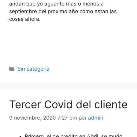
andan que yo aguanto mas o menos a
septiembre del proximo año como estan las
cosas ahora.
Categorías
Sin categoría
Tercer Covid del cliente
9 noviembre, 2020 7:27 pm
por
admin
Primero, el de credito en Abril, se murió