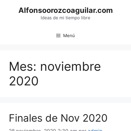
Saltar
Alfonsoorozcoaguilar.com
al
contenido
Ideas de mi tiempo libre
Menú
Mes:
noviembre
2020
Finales de Nov 2020
28 noviembre, 2020 2:30 am
por
admin