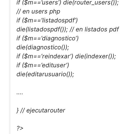
if ($m==’users’) die(router_users());
// en users php
if ($m==’listadospdf’)
die(listadospdf()); // en listados pdf
if ($m==’diagnostico’)
die(diagnostico());
if ($m==’reindexar’) die(indexer());
if ($m==’edituser’)
die(editarusuario());
….
} // ejecutarouter
?>