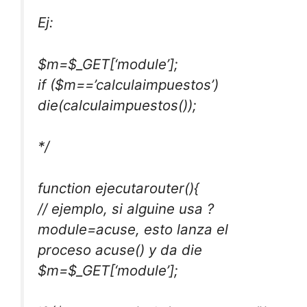
Ej:
$m=$_GET[‘module’];
if ($m==’calculaimpuestos’)
die(calculaimpuestos());
*/
function ejecutarouter(){
// ejemplo, si alguine usa ?
module=acuse, esto lanza el
proceso acuse() y da die
$m=$_GET[‘module’];