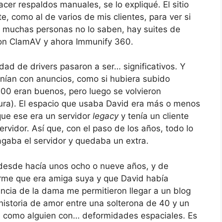
er respaldos manuales, se lo expliqué. El sitio
e, como al de varios de mis clientes, para ver si
 muchas personas no lo saben, hay suites de
 son ClamAV y ahora Immunify 360.
dad de drivers pasaron a ser… significativos. Y
nían con anuncios, como si hubiera subido
00 eran buenos, pero luego se volvieron
ra). El espacio que usaba David era más o menos
que ese era un servidor
legacy
y tenía un cliente
ervidor. Así que, con el paso de los años, todo lo
pagaba el servidor y quedaba un extra.
e desde hacía unos ocho o nueve años, y de
rme que era amiga suya y que David había
cia de la dama me permitieron llegar a un blog
historia de amor entre una solterona de 40 y un
d como alguien con… deformidades espaciales. Es