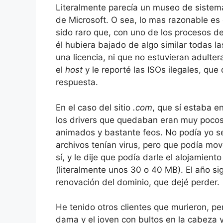
Literalmente parecía un museo de sistema
de Microsoft. O sea, lo mas razonable es
sido raro que, con uno de los procesos 
él hubiera bajado de algo similar todas la
una licencia, ni que no estuvieran adulte
el
host
y le reporté las ISOs ilegales, qu
respuesta.
En el caso del sitio
.com
, que sí estaba e
los drivers que quedaban eran muy pocos,
animados y bastante feos. No podía yo ser
archivos tenían virus, pero que podía move
sí, y le dije que podía darle el alojamien
(literalmente unos 30 o 40 MB). El año si
renovación del dominio, que dejé perder.
He tenido otros clientes que murieron, p
dama y el joven con bultos en la cabeza 