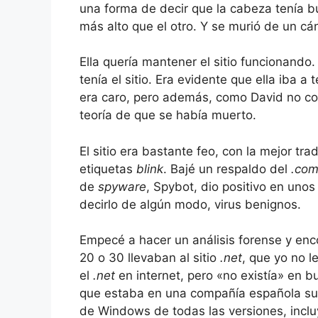
una forma de decir que la cabeza tenía b
más alto que el otro. Y se murió de un cá
Ella quería mantener el sitio funcionando.
tenía el sitio. Era evidente que ella iba a
era caro, pero además, como David no con
teoría de que se había muerto.
El sitio era bastante feo, con la mejor tr
etiquetas
blink
. Bajé un respaldo del
.co
de
spyware
, Spybot, dio positivo en unos
decirlo de algún modo, virus benignos.
Empecé a hacer un análisis forense y en
20 o 30 llevaban al sitio
.net
, que yo no l
el
.net
en internet, pero «no existía» en bu
que estaba en una compañía española sup
de Windows de todas las versiones, incl