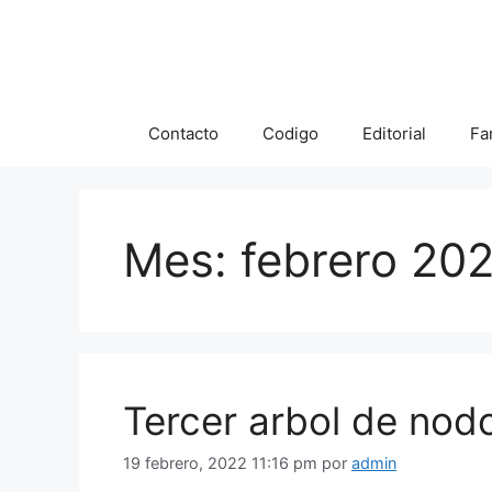
Saltar
al
contenido
Contacto
Codigo
Editorial
Fa
Mes:
febrero 20
Tercer arbol de nod
19 febrero, 2022 11:16 pm
por
admin