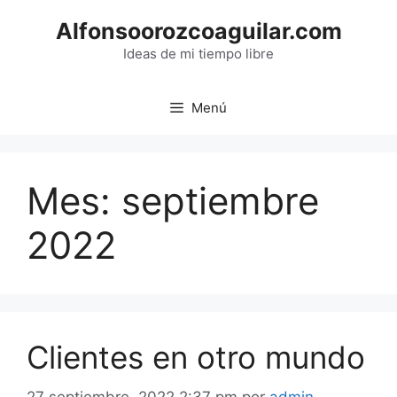
Saltar
Alfonsoorozcoaguilar.com
al
contenido
Ideas de mi tiempo libre
Menú
Mes:
septiembre
2022
Clientes en otro mundo
27 septiembre, 2022 2:37 pm
por
admin