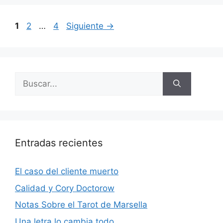
Página
Página
Página
1
2
…
4
Siguiente
→
Buscar:
Entradas recientes
El caso del cliente muerto
Calidad y Cory Doctorow
Notas Sobre el Tarot de Marsella
Una letra lo cambia todo