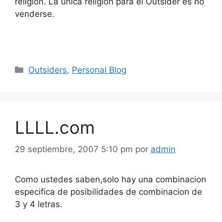
religiòn. La unica religiòn para el Outsider es no
venderse.
Categorías
Outsiders
,
Personal Blog
LLLL.com
29 septiembre, 2007 5:10 pm
por
admin
Como ustedes saben,solo hay una combinacion
especifica de posibilidades de combinacion de
3 y 4 letras.