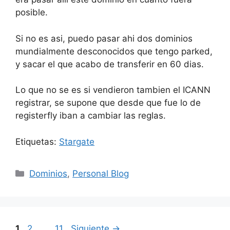
posible.
Si no es asi, puedo pasar ahi dos dominios
mundialmente desconocidos que tengo parked,
y sacar el que acabo de transferir en 60 dias.
Lo que no se es si vendieron tambien el ICANN
registrar, se supone que desde que fue lo de
registerfly iban a cambiar las reglas.
Etiquetas:
Stargate
Categorías
Dominios
,
Personal Blog
Página
Página
Página
1
2
…
11
Siguiente
→