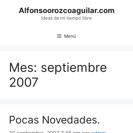
Saltar
Alfonsoorozcoaguilar.com
al
contenido
Ideas de mi tiempo libre
Menú
Mes:
septiembre
2007
Pocas Novedades.
30 septiembre, 2007 7:46 pm
por
admin