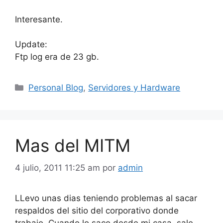
Interesante.
Update:
Ftp log era de 23 gb.
Categorías
Personal Blog
,
Servidores y Hardware
Mas del MITM
4 julio, 2011 11:25 am
por
admin
LLevo unas dias teniendo problemas al sacar
respaldos del sitio del corporativo donde
trabajo. Cuando lo saco desde mi casa, sale