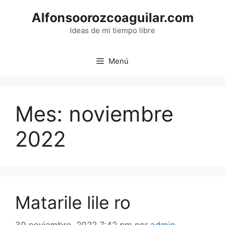
Saltar
Alfonsoorozcoaguilar.com
al
contenido
Ideas de mi tiempo libre
Menú
Mes:
noviembre
2022
Matarile lile ro
30 noviembre, 2022 7:42 pm
por
admin