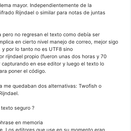
roblema mayor. Independientemente de la
frado Rijndael o similar para notas de juntas
a pero no regresan el texto como debía ser
mplica en cierto nivel manejo de correo, mejor sigo
 y por lo tanto no es UTF8 sino
or rijndael propio (fueron unas dos horas y 70
 capturando en ese editor y luego el texto lo
para poner el código.
a me quedaban dos alternativas: Twofish o
Rijndael.
 texto seguro ?
sphrase en memoria
e. Los editores que use en su momento eran