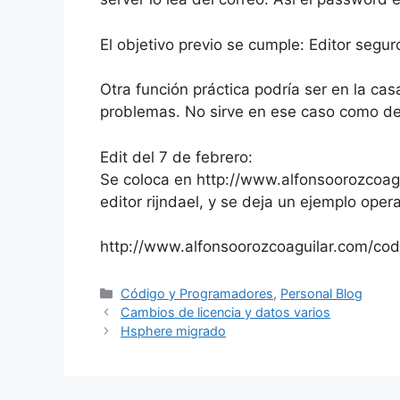
El objetivo previo se cumple: Editor seg
Otra función práctica podría ser en la cas
problemas. No sirve en ese caso como def
Edit del 7 de febrero:
Se coloca en http://www.alfonsoorozcoagui
editor rijndael, y se deja un ejemplo oper
http://www.alfonsoorozcoaguilar.com/cod
Categorías
Código y Programadores
,
Personal Blog
Cambios de licencia y datos varios
Hsphere migrado