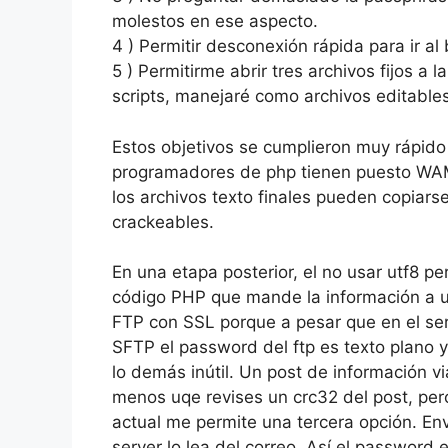
molestos en ese aspecto.
4 ) Permitir desconexión rápida para ir al
5 ) Permitirme abrir tres archivos fijos a
scripts, manejaré como archivos editables e
Estos objetivos se cumplieron muy rápid
programadores de php tienen puesto WAMP
los archivos texto finales pueden copiars
crackeables.
En una etapa posterior, el no usar utf8 pe
código PHP que mande la información a u
FTP con SSL porque a pesar que en el serv
SFTP el password del ftp es texto plano y
lo demás inútil. Un post de información v
menos uqe revises un crc32 del post, pero
actual me permite una tercera opción. Env
server lo lea del correo. Así el password