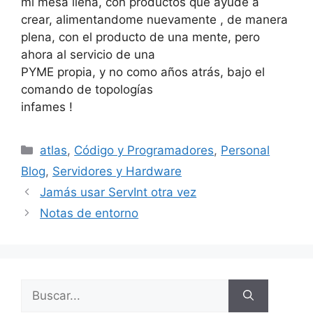
mi mesa llena, con productos que ayudé a
crear, alimentandome nuevamente , de manera
plena, con el producto de una mente, pero
ahora al servicio de una
PYME propia, y no como años atrás, bajo el
comando de topologías
infames !
Categorías
atlas
,
Código y Programadores
,
Personal
Blog
,
Servidores y Hardware
Jamás usar ServInt otra vez
Notas de entorno
Buscar: