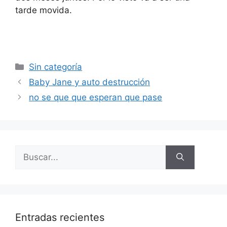
tarde movida.
Categorías
Sin categoría
Baby Jane y auto destrucción
no se que que esperan que pase
Buscar:
Entradas recientes