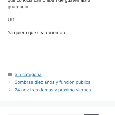
que conocía cambiaban de guatemala a
guatepeor.
Uff.
Ya quiero que sea diciembre.
Categorías
Sin categoría
Sombras diez años y funcion publica
24 nov tres damas y próximo viernes