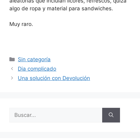
aleatorias que incluian licores, refrescos, quizá
algo de ropa y material para sandwiches.
Muy raro.
Categorías
Sin categoría
Dia complicado
Una solución con Devolución
Buscar: