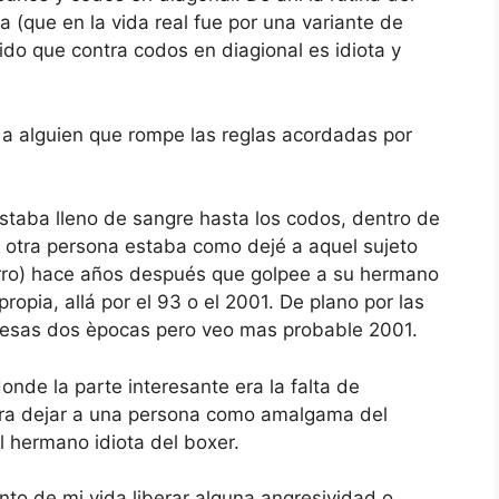
a (que en la vida real fue por una variante de
ido que contra codos en diagional es idiota y
 a alguien que rompe las reglas acordadas por
staba lleno de sangre hasta los codos, dentro de
la otra persona estaba como dejé a aquel sujeto
rro) hace años después que golpee a su hermano
opia, allá por el 93 o el 2001. De plano por las
e esas dos èpocas pero veo mas probable 2001.
nde la parte interesante era la falta de
ara dejar a una persona como amalgama del
l hermano idiota del boxer.
to de mi vida liberar alguna angresividad o