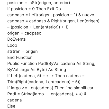
posicion = InStr(origen, anterior)
If posicion = 0 Then Exit Do
cadpaso = Left(origen, posicion – 1) & nuevo
cadpaso = cadpaso & Right(origen, Len(origen)
– (posicion + Len(anterior)) + 1)
origen = cadpaso
DoEvents
Loop
strtran = origen
End Function
Public Function Padl(ByVal cadena As String,
ByVal largo As Byte) As String
If Left(cadena, 5) = «- » Then cadena =
Trim(Right(cadena, Len(cadena) – 5))
If largo >= Len(cadena) Then ‘ no simplificar
Padl = String(largo – Len(cadena), » «) &
cadena
Else