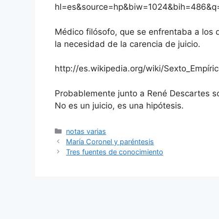
hl=es&source=hp&biw=1024&bih=486&q=
Médico filósofo, que se enfrentaba a los 
la necesidad de la carencia de juicio.
http://es.wikipedia.org/wiki/Sexto_Empíri
Probablemente junto a René Descartes son
No es un juicio, es una hipótesis.
Categorías
notas varias
María Coronel y paréntesis
Tres fuentes de conocimiento