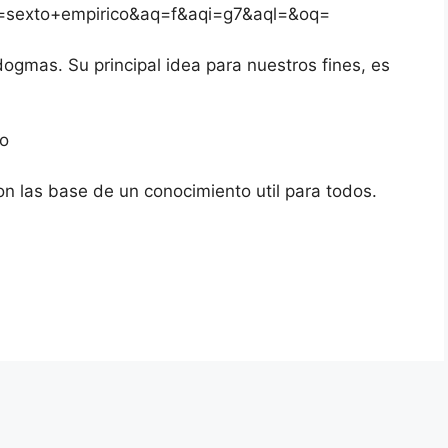
sexto+empirico&aq=f&aqi=g7&aql=&oq=
dogmas. Su principal idea para nuestros fines, es
co
 las base de un conocimiento util para todos.