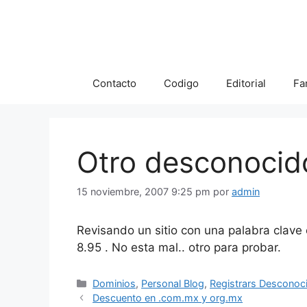
Saltar
al
contenido
Contacto
Codigo
Editorial
Fa
Otro desconoci
15 noviembre, 2007 9:25 pm
por
admin
Revisando un sitio con una palabra clave 
8.95 . No esta mal.. otro para probar.
Categorías
Dominios
,
Personal Blog
,
Registrars Desconoc
Descuento en .com.mx y org.mx