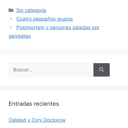
Categorías
Sin categoría
Cuatro pequeños grupos
Postmortem y personas saladas por
gandallas
Buscar:
Entradas recientes
Calidad y Cory Doctorow