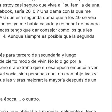
 estoy casi seguro que vivía allí su familia de una.
cebook, sería 2010 ? Una dama con la que me
. Así que esa segunda dama que a los 40 se veia
entonces yo me había casado y respondí de manera
veces tengo que dar consejor como los que les
 14. Aunque siempre es posible que la segunda
és para tercero de secundaria y luego
e cierto modo de vivir. No lo digo por la
 pero era extraño que en esa epoca empecé a ver
ivel social sino personas que no eran objetivas y
que las vieras mejorar; la mayoría después de un
la época…. o cuatro.
oria, que obligaba a manejar realmente el tema.