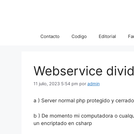
Saltar
al
contenido
Contacto
Codigo
Editorial
Fa
Webservice divid
11 julio, 2023 5:54 pm
por
admin
a ) Server normal php protegido y cerra
b ) De momento mi computadora o cualquie
un encriptado en csharp