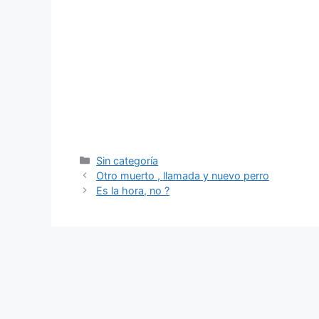
Categorías
Sin categoría
Otro muerto , llamada y nuevo perro
Es la hora, no ?