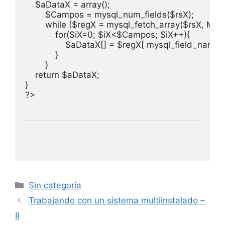
    $aDataX = array();    

        $Campos = mysql_num_fields($rsX);

        while ($regX = mysql_fetch_array($rsX, MY
            for($iX=0; $iX<$Campos; $iX++){

                $aDataX[] = $regX[ mysql_field_name($
            }

        }

    return $aDataX;

}

Categorías
Sin categoría
Trabajando con un sistema multiinstalado –
II