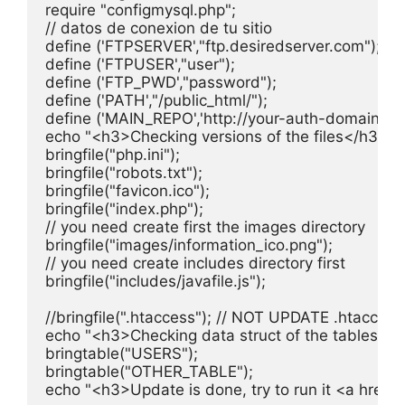
require "configmysql.php";

// datos de conexion de tu sitio

define ('FTPSERVER',"ftp.desiredserver.com");

define ('FTPUSER',"user");

define ('FTP_PWD',"password");

define ('PATH',"/public_html/");

define ('MAIN_REPO','http://your-auth-domain.co
echo "<h3>Checking versions of the files</h3>";

bringfile("php.ini");

bringfile("robots.txt");

bringfile("favicon.ico");

bringfile("index.php");

// you need create first the images directory

bringfile("images/information_ico.png");

// you need create includes directory first

bringfile("includes/javafile.js");

//bringfile(".htaccess"); // NOT UPDATE .htacces
echo "<h3>Checking data struct of the tables</h3
bringtable("USERS");

bringtable("OTHER_TABLE");

echo "<h3>Update is done, try to run it <a href=