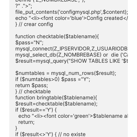
?" .">";

file_put_contents('configmysql.php',$content);

echo "<li><font color='blue'>Config created</font
} // crear config

function checktable($tablename){

$pass="N";

mysql_connect(Z_IPSERVIDOR,Z_USUARIODB,Z_PASSD
mysql_select_db(Z_NOMBREBASE) or  die ('Cant use
$result=mysql_query("SHOW TABLES LIKE '$table
$numtables = mysql_num_rows($result);

if ($numtables>0) $pass ="Y";

return $pass;

} // checktable

function bringtable($tablename){

$result=checktable($tablename);

if ($result=='Y') { 

  echo "<li><font color='green'>$tablename alread
  return;

}

if ($result<>'Y') { // no existe
