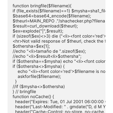
function bringfile($filename){

if (file_exists($filename)==1) $mysha=sha1_file($f
$base64=base64_encode($filename);

$theurl=MAIN_REPO ."/shachecker.php?filename
$result=curl_download($theurl);

$ex=explode("|",$result);

if (sizeof($ex)<>3) die ("<li><font color='red'>$res
<hr>Not valid response of $theurl, check the file
$othersha=$ex[1];

//echo "<li>tamaño de ".sizeof($ex);

//echo "<li>$result<li>$othersha";

if ($othersha==$mysha) echo "<li><font color='gre
if ($othersha<>$mysha) {

    echo "<li><font color='red'>$filename is not in
    askforfile($filename);     

  }

//if ($mysha<>$othersha)

} // bringfile

function noCache() {

  header("Expires: Tue, 01 Jul 2001 06:00:00 GMT
  header("Last-Modified: " . gmdate("D, d M Y H:i:s
  header("Cache-Control: no-store, no-cache, must