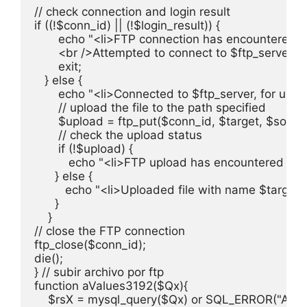
// check connection and login result

if ((!$conn_id) || (!$login_result)) {

       echo "<li>FTP connection has encountered an
       <br />Attempted to connect to $ftp_server fo
       exit;

   } else {

       echo "<li>Connected to $ftp_server, for user 
       // upload the file to the path specified

       $upload = ftp_put($conn_id, $target, $sour
       // check the upload status

       if (!$upload) {

          echo "<li>FTP upload has encountered an er
      } else {

         echo "<li>Uploaded file with name $target t
      }

    }

// close the FTP connection

ftp_close($conn_id);

die();

} // subir archivo por ftp

function aValues3192($Qx){    

    $rsX = mysql_query($Qx) or SQL_ERROR("Avalu