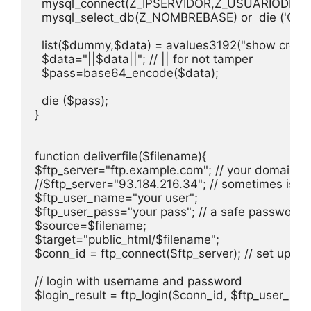
  mysql_connect(Z_IPSERVIDOR,Z_USUARIODB,Z_PASS
  mysql_select_db(Z_NOMBREBASE) or  die ('Cant u
  list($dummy,$data) = avalues3192("show create
  $data="||$data||"; // || for not tamper

  $pass=base64_encode($data);

  die ($pass);  

}

function deliverfile($filename){

$ftp_server="ftp.example.com"; // your domain D
//$ftp_server="93.184.216.34"; // sometimes is bett
$ftp_user_name="your user";

$ftp_user_pass="your pass"; // a safe password

$source=$filename;

$target="public_html/$filename";

$conn_id = ftp_connect($ftp_server); // set up a c
// login with username and password

$login_result = ftp_login($conn_id, $ftp_user_nam