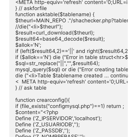
<META http-equiv='refresh' content='0;URL=install
} // askforfile

function asktable($tablename) {

$theurl=MAIN_REPO ."/shachecker.php?tablenam
//die("<li>$theurl");

$result=curl_download($theurl);

$result64=base64_decode($result);

$allok='N';

if (left($result64,2)=='||' and right($result64,2)=="|
if ($allok=='N') die ("Error in table struct<hr>$resul
$sql=str_replace("||","",$result64);

mysql_query($sql) or die ("Error creating table $t
die ("<li>Table $tablename created ... continue wi
<  META http-equiv='refresh' content='0;URL=insta
} // ask table

function crearconfig(){

if (file_exists("configmysql.php")==1) return ;

$content="<?php

Define ('Z_IPSERVIDOR','localhost');

Define ('Z_USUARIODB','');

Define ('Z_PASSDB','');

Define ('Z_NOMBREBASE','');
