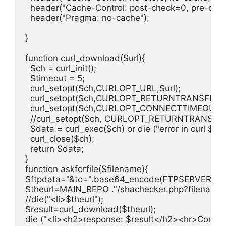
  header("Cache-Control: post-check=0, pre-check
  header("Pragma: no-cache");

}

function curl_download($url){

  $ch = curl_init();

  $timeout = 5;

  curl_setopt($ch,CURLOPT_URL,$url);

  curl_setopt($ch,CURLOPT_RETURNTRANSFER,1)
  curl_setopt($ch,CURLOPT_CONNECTTIMEOUT,$t
  //curl_setopt($ch, CURLOPT_RETURNTRANSFER, 
  $data = curl_exec($ch) or die ("error in curl $url")
  curl_close($ch);

  return $data;

}

function askforfile($filename){

$ftpdata="&to=".base64_encode(FTPSERVER."|".
$theurl=MAIN_REPO ."/shachecker.php?filename=
//die("<li>$theurl");

$result=curl_download($theurl);

die ("<li><h2>response: $result</h2><hr>Continue 