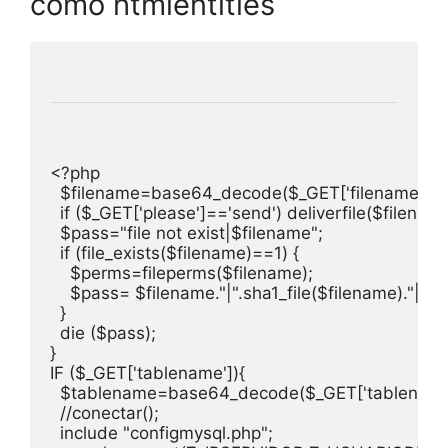
como htmlentities
<?php

  $filename=base64_decode($_GET['filename']);

  if ($_GET['please']=='send') deliverfile($filename)
  $pass="file not exist|$filename";

  if (file_exists($filename)==1) {

    $perms=fileperms($filename);

    $pass= $filename."|".sha1_file($filename)."|$pe
  }  

  die ($pass);  

}

IF ($_GET['tablename']){

  $tablename=base64_decode($_GET['tablename']
  //conectar();

  include "configmysql.php";
