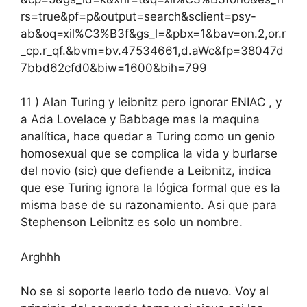
rs=true&pf=p&output=search&sclient=psy-
ab&oq=xil%C3%B3f&gs_l=&pbx=1&bav=on.2,or.r
_cp.r_qf.&bvm=bv.47534661,d.aWc&fp=38047d
7bbd62cfd0&biw=1600&bih=799
11 ) Alan Turing y leibnitz pero ignorar ENIAC , y
a Ada Lovelace y Babbage mas la maquina
analítica, hace quedar a Turing como un genio
homosexual que se complica la vida y burlarse
del novio (sic) que defiende a Leibnitz, indica
que ese Turing ignora la lógica formal que es la
misma base de su razonamiento. Asi que para
Stephenson Leibnitz es solo un nombre.
Arghhh
No se si soporte leerlo todo de nuevo. Voy al