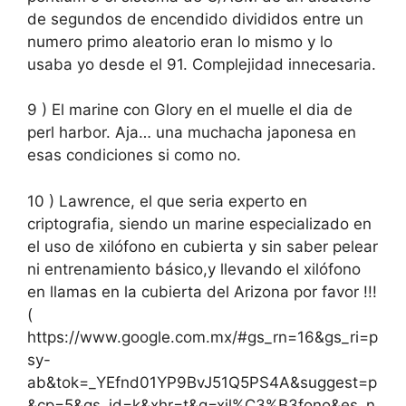
de segundos de encendido divididos entre un
numero primo aleatorio eran lo mismo y lo
usaba yo desde el 91. Complejidad innecesaria.
9 ) El marine con Glory en el muelle el dia de
perl harbor. Aja… una muchacha japonesa en
esas condiciones si como no.
10 ) Lawrence, el que seria experto en
criptografia, siendo un marine especializado en
el uso de xilófono en cubierta y sin saber pelear
ni entrenamiento básico,y llevando el xilófono
en llamas en la cubierta del Arizona por favor !!!
(
https://www.google.com.mx/#gs_rn=16&gs_ri=p
sy-
ab&tok=_YEfnd01YP9BvJ51Q5PS4A&suggest=p
&cp=5&gs_id=k&xhr=t&q=xil%C3%B3fono&es_n