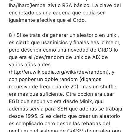
lha/lharc(lempel ziv) o RSA básico. La clave del
encriptado es una cadena que podía ser
igualmente efectiva que el Ordo.
8 ) Si se trata de generar un aleatorio en unix ,
es cierto que usar inicios y finales ees lo mejor,
pero describir como una novedad de ORDO lo
que era el /dev/random de unix de AIX de
varios años antes
(http://en.wikipedia.org/wiki//dev/random), y
con ponber un doble random (digamos
recursivo de frecuecia de 20), mas un shuffle
era mas que suficiente. Otra opción era usar
EGD que segun yo era desde Minix, quu
además servia para SSH que adenas se trabaja
desde 1995. Si es cierto que crear un aleatorio
es complicado pero desde las rebabas del
pentium o el sistema de C/ASM de un aleatorio