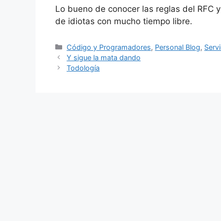
Lo bueno de conocer las reglas del RFC y
de idiotas con mucho tiempo libre.
Categorías
Código y Programadores
,
Personal Blog
,
Serv
Y sigue la mata dando
Todología