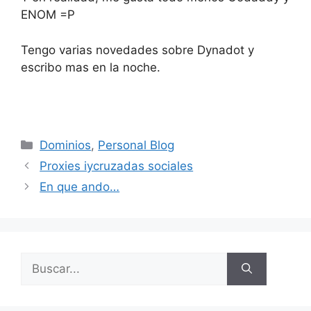
ENOM =P
Tengo varias novedades sobre Dynadot y
escribo mas en la noche.
Categorías
Dominios
,
Personal Blog
Proxies iycruzadas sociales
En que ando…
Buscar: