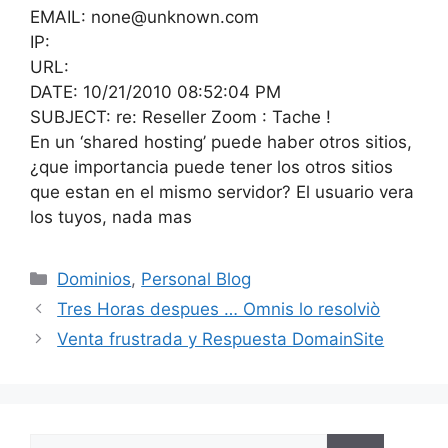
EMAIL: none@unknown.com
IP:
URL:
DATE: 10/21/2010 08:52:04 PM
SUBJECT: re: Reseller Zoom : Tache !
En un ‘shared hosting’ puede haber otros sitios,
¿que importancia puede tener los otros sitios
que estan en el mismo servidor? El usuario vera
los tuyos, nada mas
Categorías
Dominios
,
Personal Blog
Tres Horas despues … Omnis lo resolviò
Venta frustrada y Respuesta DomainSite
Buscar: