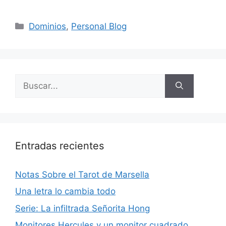
Categorías
Dominios
,
Personal Blog
Buscar:
Entradas recientes
Notas Sobre el Tarot de Marsella
Una letra lo cambia todo
Serie: La infiltrada Señorita Hong
Monitores Hercules y un monitor cuadrado