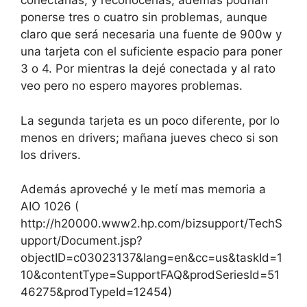
conectarlas, y reconocerlas, además podrían
ponerse tres o cuatro sin problemas, aunque
claro que será necesaria una fuente de 900w y
una tarjeta con el suficiente espacio para poner
3 o 4. Por mientras la dejé conectada y al rato
veo pero no espero mayores problemas.
La segunda tarjeta es un poco diferente, por lo
menos en drivers; mañana jueves checo si son
los drivers.
Además aproveché y le metí mas memoria a
AIO 1026 (
http://h20000.www2.hp.com/bizsupport/TechS
upport/Document.jsp?
objectID=c03023137&lang=en&cc=us&taskId=1
10&contentType=SupportFAQ&prodSeriesId=51
46275&prodTypeId=12454)