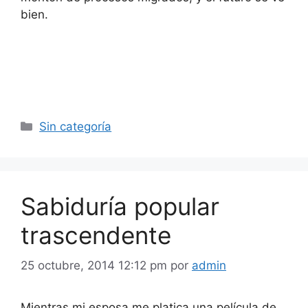
bien.
Categorías
Sin categoría
Sabiduría popular
trascendente
25 octubre, 2014 12:12 pm
por
admin
Mientras mi esposa me platica una película de